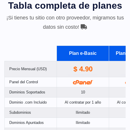
Tabla completa de planes
¡Si tienes tu sitio con otro proveedor, migramos tus
datos sin costo!
Plan e-Basic
Plan e
$ 4.90
$
Precio Mensual (USD)
Panel del Control
Dominios Soportados
10
Dominio .com Incluido
Al contratar por 1 año
Al cont
Subdominios
Ilimitado
I
Dominios Apuntados
Ilimitado
I