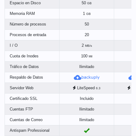
Espacio en Disco
50
GB
Memoria RAM
1
GB
Número de procesos
50
Procesos de entrada
20
I / O
2
MB/s
Cuota de Inodes
100
Mil
Tráfico de Datos
Ilimitado
I
Respaldo de Datos
Servidor Web
LiteSpeed
Li
6.3
Certificado SSL
Incluido
Cuentas FTP
Ilimitado
I
Cuentas de Correo
Ilimitado
I
Antispam Professional