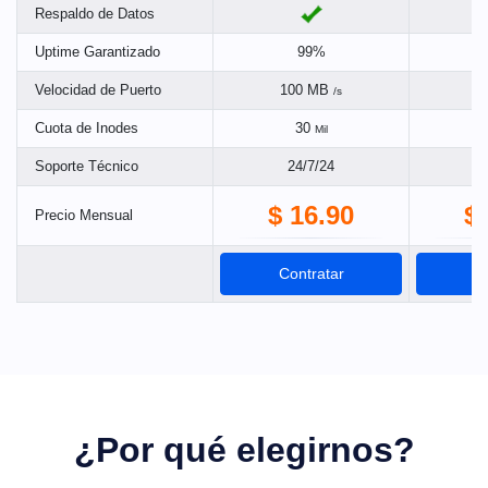
Respaldo de Datos
Uptime Garantizado
99%
Velocidad de Puerto
100 MB
1
/s
Cuota de Inodes
30
Mil
Soporte Técnico
24/7/24
$ 16.90
$
Precio Mensual
Contratar
C
¿Por qué elegirnos?