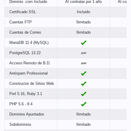
Dominio .com Incluido
Al contratar por 1 año
Al cont
Certificado SSL
Incluido
Cuentas FTP
Ilimitado
I
Cuentas de Correo
Ilimitado
I
MariaDB 11.4 (MySQL)
PostgreSQL 13.22
Acceso Remoto de B.D.
Antispam Professional
Constructor de Sitios Web
Perl 5.16, Ruby 3.1
PHP 5.6 - 8.4
Dominios Apuntados
Ilimitado
I
Subdominios
Ilimitado
I